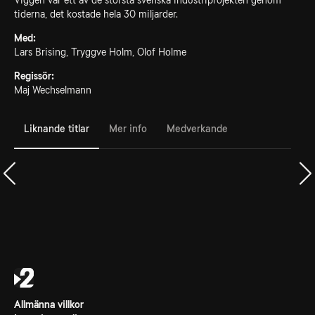
Viggen var ett av de största svenska industriprojekten genom
tiderna, det kostade hela 30 miljarder.
Med:
Lars Brising, Tryggve Holm, Olof Holme
Regissör:
Maj Wechselmann
Liknande titlar
Mer info
Medverkande
Allmänna villkor