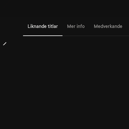
Liknande titlar
Mer info
Medverkande