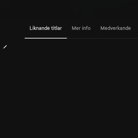
Liknande titlar
Mer info
Medverkande