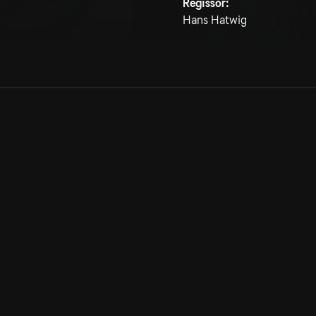
Regissör:
Hans Hatwig
Allmänna villkor
Kun
Integritetspolicy
Pre
Cookiepolicy
Kon