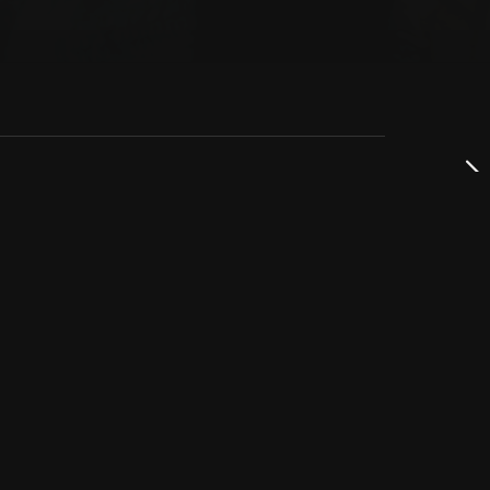
dservice
ss
takta oss