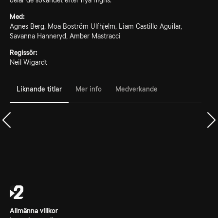
delar de sökandet efter nya highs.
Med:
Agnes Berg, Moa Boström Ulfhjelm, Liam Castillo Aguilar,
Savanna Hanneryd, Amber Mastracci
Regissör:
Neil Wigardt
Liknande titlar
Mer info
Medverkande
Allmänna villkor