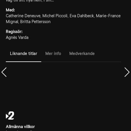
väg till sitt nya hem, i sin...
Med:
Catherine Deneuve, Michel Piccoli, Eva Dahlbeck, Marie-France
Mignal, Britta Pettersson
Regissör:
Agnès Varda
Liknande titlar
Mer info
Medverkande
Allmänna villkor