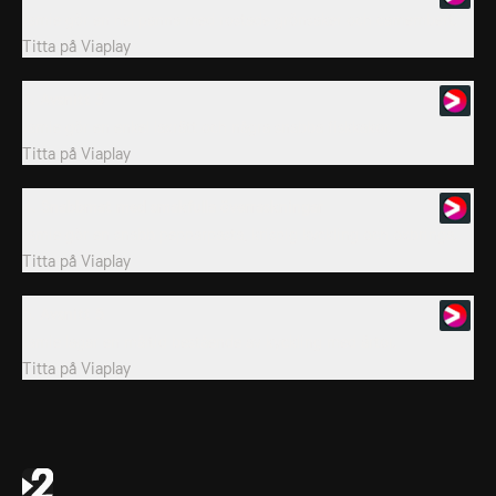
Jamie gör en hel panna med rostade grönsaker och camembert.
Titta på
Viaplay
3. Avsnitt 3
Jamie gör en enkel laxrätt och några snabba fiskkakor.
Titta på
Viaplay
4. Snabbmat med smakfulla överraskningar
Jamie gör en snabb pepparpasta, krispig kyckling och oxbringa.
Titta på
Viaplay
5. Avsnitt 5
Jamie lagar en måltid bestående av kyckling med ärtor.
Titta på
Viaplay