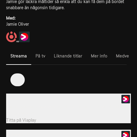
Jamie gör läckra måltider så enkla att du kan få dem på bordet
snabbare än någonsin tidigare.
Med:
Jamie Oliver
Streama
På tv
Liknande titlar
Mer info
Medverka
1
1. Avsnitt 1
Jamie lagar en snabb kycklingrätt och visar oss olika sätt att
uppgradera lax.
Titta på
Viaplay
2. Avsnitt 2