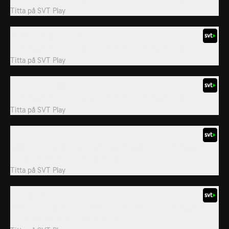
Titta på
SVT Play
3. Den hungriga geten
Våra vänner är på språng dom hjälper dig varenda gång!
Titta på
SVT Play
4. Ostexplosionen
Våra vänner är på språng dom hjälper dig varenda gång!
Titta på
SVT Play
5. UFO
Jet-topp, brand-topp, gräv-topp, gräv det opp! Våra vänner är på
språng de hjälper dig varenda gång!
Titta på
SVT Play
6. Ta det kallt
Jet-topp, brand-topp, gräv-topp, gräv det opp! Våra vänner är på
språng de hjälper dig varenda gång!