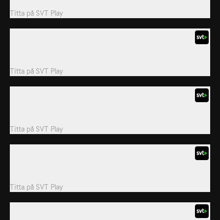
språng de hjälper dig varenda gång!
Titta på
SVT Play
11. Grisar kan flyga
Jet-topp, brand-topp, gräv-topp, gräv det opp! Våra vänner är på
språng de hjälper dig varenda gång!
Titta på
SVT Play
12. Börje den modige
Jet-topp, brand-topp, gräv-topp, gräv det opp! Våra vänner är på
språng de hjälper dig varenda gång!
Titta på
SVT Play
13. Den nya toppen
Jet-topp, brand-topp, gräv-topp, gräv det opp! Våra vänner är på
språng de hjälper dig varenda gång!
Titta på
SVT Play
14. Toppenkul