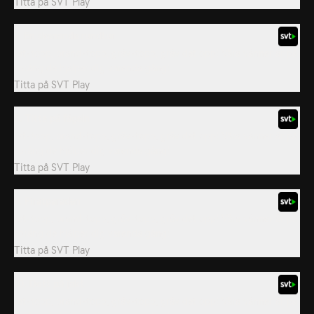
Titta på
SVT Play
7. En skenande rundtur
Jet-topp, brand-topp, gräv-topp, gräv det opp! Våra vänner är på
språng de hjälper dig varenda gång!
Titta på
SVT Play
8. Titta på fågeln
Jet-topp, brand-topp, gräv-topp, gräv det opp! Våra vänner är på
språng de hjälper dig varenda gång!
Titta på
SVT Play
9. Piratparaden
Jet-topp, brand-topp, gräv-topp, gräv det opp! Våra vänner är på
språng de hjälper dig varenda gång!
Titta på
SVT Play
10. Dott på jakt
Jet-topp, brand-topp, gräv-topp, gräv det opp! Våra vänner är på