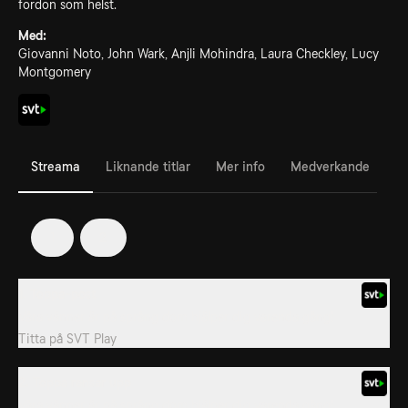
fordon som helst.
Med:
Giovanni Noto, John Wark, Anjli Mohindra, Laura Checkley, Lucy
Montgomery
Streama
Liknande titlar
Mer info
Medverkande
1
2
1. Toppa-post
Våra vänner är på språng dom hjälper dig varenda gång!
Titta på
SVT Play
2. Toppa rensar upp
Våra vänner är på språng dom hjälper dig varenda gång!