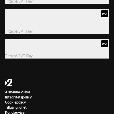
Titta på
SVT Play
26. Toppa på linjen
Jet-topp, brand-topp, gräv-topp, gräv det opp! Våra vänner är på
språng de hjälper dig varenda gång!
Titta på
SVT Play
33. Turbo-Ted
Våra vänner är på språng dom hjälper dig varenda gång!
Titta på
SVT Play
Allmänna villkor
Integritetspolicy
Cookiepolicy
Tillgänglighet
Kundservice